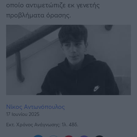
Υγεία
οποίο αντιμετώπιζε εκ γενετής
προβλήματα όρασης.
Γυναίκα
Καιρός
Νίκος Αντωνόπουλος
17 Ιουνίου 2025
Εκτ. Χρόνος Ανάγνωσης: 1λ. 48δ.