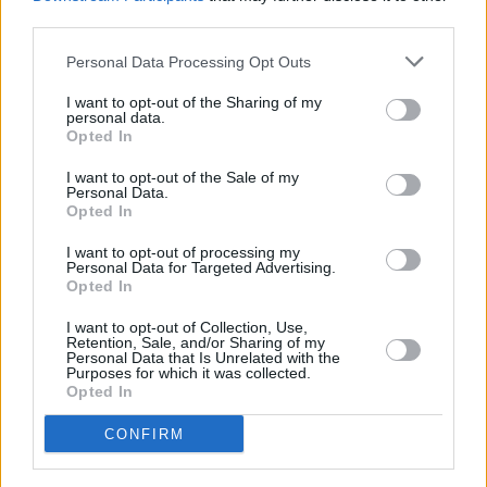
Το ήπαρ του 15χρονου Σπύρου
third parties.
μεταμοσχεύτηκε με επιτυχία σε έναν 43χρονο
Personal Data Processing Opt Outs
καρκινοπαθή στο Λαϊκό νοσοκομείο της
I want to opt-out of the Sharing of my
Αθήνας, ενώ στο ίδιο νοσοκομείο
personal data.
Opted In
πραγματοποιήθηκε και η μεταμόσχευση του
I want to opt-out of the Sale of my
ενός νεφρού σε έναν 53χρονο.
Personal Data.
Opted In
Με απόλυτη επιτυχία ολοκληρώθηκε στο
I want to opt-out of processing my
“Ιπποκράτειο” νοσοκομείο της
Personal Data for Targeted Advertising.
Opted In
Θεσσαλονίκης και η μεταμόσχευση νεφρού
I want to opt-out of Collection, Use,
από τον 14χρονο σε έναν 32χρονο άνδρα. Ο
Retention, Sale, and/or Sharing of my
Personal Data that Is Unrelated with the
λήπτης θα παραμείνει τα επόμενα 24ωρα υπό
Purposes for which it was collected.
Opted In
στενή ιατρική παρακολούθηση, σύμφωνα με
το προβλεπόμενο πρωτόκολλο.
CONFIRM