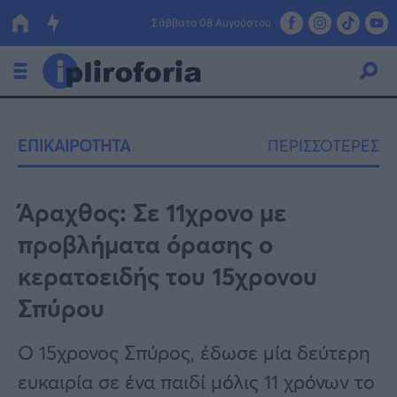
Σάββατο 08 Αυγούστου
Ελλάδα
ΕΠΙΚΑΙΡΟΤΗΤΑ
ΠΕΡΙΣΣΟΤΕΡΕΣ
Οικονομία
Πολιτική
Άραχθος: Σε 11χρονο με
προβλήματα όρασης ο
Τράπεζες
κερατοειδής του 15χρονου
Επιδοτήσεις
Κόσμος
Σπύρου
Lifestyle
ΕΣΠΑ
Ο 15χρονος Σπύρος, έδωσε μία δεύτερη
Αθλητικά
ευκαιρία σε ένα παιδί μόλις 11 χρόνων το