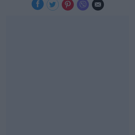
Viral
Κουζίνα
Ζώδια
Pet
Πίστη