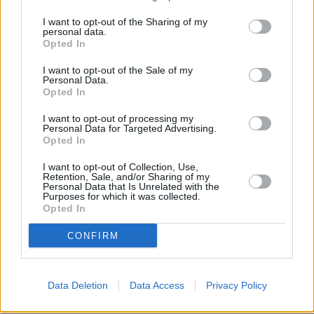
κρίθηκαν ασφαλή, αλλά να προχωρήσουν σε
I want to opt-out of the Sharing of my
ένα πρόγραμμα λεπτομερούς ελέγχου τους
personal data.
Opted In
επόμενους μήνες.
I want to opt-out of the Sale of my
Personal Data.
Το μοναδικό που έδωσαν στους διευθυντές
Opted In
των σχολείων είναι ο οπτικός έλεγχος που
I want to opt-out of processing my
Personal Data for Targeted Advertising.
έγινε στην αρχή. Τίποτα άλλο. Ζούμε στην
Opted In
Ελλάδα του πάμε και όπου βγει…
I want to opt-out of Collection, Use,
Εξακολουθώ να επιμένω ότι με ασπιρίνες δεν
Retention, Sale, and/or Sharing of my
Personal Data that Is Unrelated with the
θεραπεύονται σημαντικές ασθένειες. Ο
Purposes for which it was collected.
Opted In
οπτικός έλεγχος είναι κάτι που γίνεται σε
πρώτη φάση. Απαιτούνται λεπτομερείς
CONFIRM
διερευνήσεις συγκεκριμένων σχολείων και
βελτιώσεις της στατικότητας τους», έγραψε.
Data Deletion
Data Access
Privacy Policy