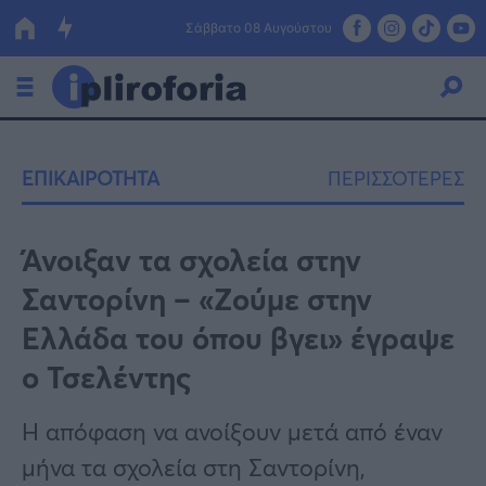
Σάββατο 08 Αυγούστου
Ελλάδα
ΕΠΙΚΑΙΡΟΤΗΤΑ
ΠΕΡΙΣΣΟΤΕΡΕΣ
Οικονομία
Πολιτική
Άνοιξαν τα σχολεία στην
Σαντορίνη – «Ζούμε στην
Τράπεζες
Ελλάδα του όπου βγει» έγραψε
Επιδοτήσεις
Κόσμος
ο Τσελέντης
Lifestyle
ΕΣΠΑ
Η απόφαση να ανοίξουν μετά από έναν
Αθλητικά
μήνα τα σχολεία στη Σαντορίνη,