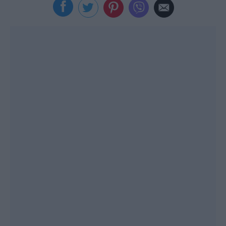
Viral
Κουζίνα
Ζώδια
Pet
Πίστη