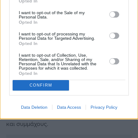
Opted In
I want to opt-out of the Sale of my
Personal Data.
Opted In
Ταύρος
I want to opt-out of processing my
Personal Data for Targeted Advertising.
Opted In
Για τον Ταύρο, φέτος το καλοκαίρι υπόσχεται
I want to opt-out of Collection, Use,
άνεση και ευημερία. Στις 6 Ιουνίου, η
Retention, Sale, and/or Sharing of my
Personal Data that Is Unrelated with the
Αφροδίτη (κυβερνήτης του ζωδίου) περνά
Purposes for which it was collected.
Opted In
στον Ταύρο, ενισχύοντας την αυτοπεποίθηση
και την εσωτερική δύναμη. Δεν χρειάζεται να
CONFIRM
πιέσετε καταστάσεις. Αυτό το καλοκαίρι, το
σύμπαν θα σας φέρει ακριβώς ό,τι
Data Deletion
Data Access
Privacy Policy
χρειάζεστε: οικονομική στήριξη, ευκαιρίες
και συμμάχους.