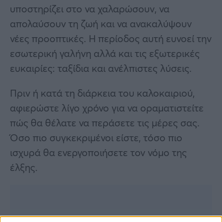
υποστηρίζει στο να χαλαρώσουν, να
απολαύσουν τη ζωή και να ανακαλύψουν
νέες προοπτικές. Η περίοδος αυτή ευνοεί την
εσωτερική γαλήνη αλλά και τις εξωτερικές
ευκαιρίες: ταξίδια και ανέλπιστες λύσεις.
Πριν ή κατά τη διάρκεια του καλοκαιριού,
αφιερώστε λίγο χρόνο για να οραματιστείτε
πώς θα θέλατε να περάσετε τις μέρες σας.
Όσο πιο συγκεκριμένοι είστε, τόσο πιο
ισχυρά θα ενεργοποιήσετε τον νόμο της
έλξης.