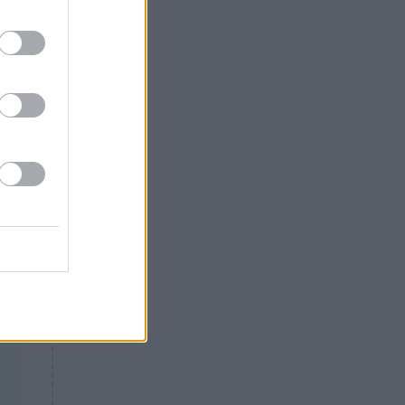
ΦΚΑ
Θλίψη: Έφυγε από τη ζωή
γνωστός Έλληνας ηθοποιός
,