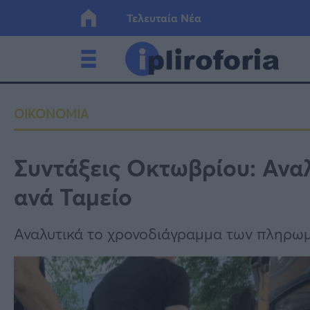
Τελευταία Νέα
Ελλάδα
Οικονο
ΟΙΚΟΝΟΜΙΑ
Κόσμος
Lifesty
Συντάξεις Οκτωβρίου: Ανα
ανά Ταμείο
Υγεία
Γυναίκ
Αναλυτικά το χρονοδιάγραμμα των πληρωμώ