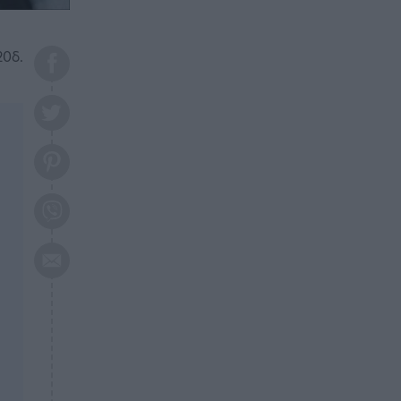
το 2026: Πότε θα έρθει η
μεγάλη αλλαγή
20δ.
ΕΠΙΚΑΙΡΟΤΗΤΑ
20:45
Τραγωδία στη Λάρισα: Νεκρός
50χρονος με αδιανόητο τρόπο
ΥΓΕΙΑ
20:20
Ελάχιστοι τη γνωρίζουν: Η
βιταμίνη που καταπολεμά
κατάθλιψη, κούραση, κόπωση
ΕΠΙΚΑΙΡΟΤΗΤΑ
19:50
ΕΚΤΑΚΤΟ: Σεισμός τώρα στην
Αττική
ΕΠΙΚΑΙΡΟΤΗΤΑ
19:20
«Συναγερμός» τώρα στη
Γλυφάδα
ΕΠΙΚΑΙΡΟΤΗΤΑ
18:45
Θλίψη: Πέθανε πολύτεκνη