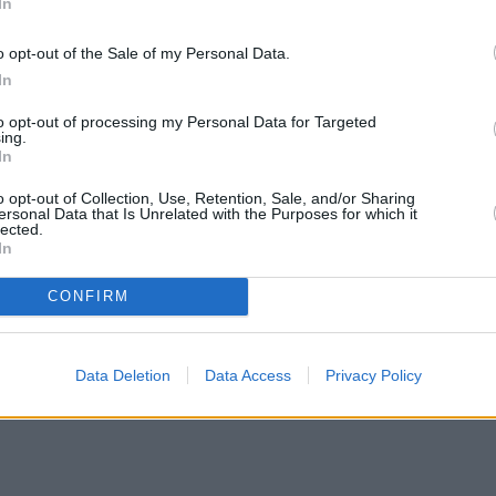
τάξεις που απονεμήθηκαν από τη σύσταση του Ε
In
ΕΦΚΑ (συνταξιούχοι Μισθωτοί & Μη Μισθωτοί από
o opt-out of the Sale of my Personal Data.
υντάξεις του ιδιωτικού τομέα (Μη Μισθωτών και
In
to opt-out of processing my Personal Data for Targeted
ing.
θούν οι κύριες συντάξεις των τέως Ταμείων
In
ΛΟΙΠΩΝ ΕΝΤΑΣΣΟΜΕΝΩΝ (ΤΣΕΑΠΓΣΟ, ΤΣΠ-ΗΣΑΠ)
o opt-out of Collection, Use, Retention, Sale, and/or Sharing
ersonal Data that Is Unrelated with the Purposes for which it
αι οι επικουρικές συντάξεις του Δημοσίου.
lected.
In
CONFIRM
Data Deletion
Data Access
Privacy Policy