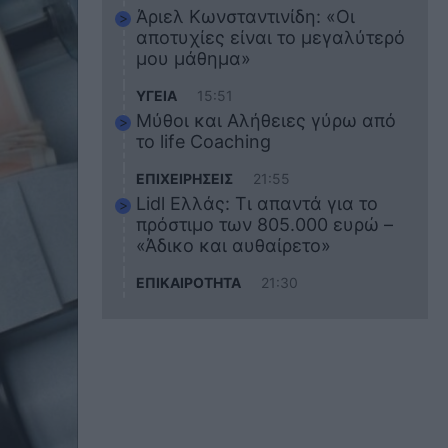
Άριελ Κωνσταντινίδη: «Οι
αποτυχίες είναι το μεγαλύτερό
μου μάθημα»
ΥΓΕΙΑ
15:51
Μύθοι και Αλήθειες γύρω από
το life Coaching
ΕΠΙΧΕΙΡΗΣΕΙΣ
21:55
Lidl Ελλάς: Τι απαντά για το
πρόστιμο των 805.000 ευρώ –
«Άδικο και αυθαίρετο»
ΕΠΙΚΑΙΡΟΤΗΤΑ
21:30
Στο εκπαιδευτικό του ταξίδι
σκοτώθηκε ο 20χρονος
ναυτικός του Blue Star Chios –
Πώς έγινε το τραγικό
δυστύχημα
ΖΩΔΙΑ
21:10
Αυτά τα 3 ζώδια θα πετύχουν