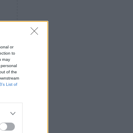
«ενόχληση» με τους πολίτες
για τα Τέμπη- «Αυτή η χώρα
είχε και άλλα δυστυχήματα»
ΠΙΣΤΗ
16:09
Μήτηρ του Ιησού: Προσευχή
στην Παναγία για τις δύσκολες
στιγμές
sonal or
ection to
ΥΓΕΙΑ
15:42
ou may
Συναγερμός στις ευρωπαϊκές
 personal
αγορές: Ανακαλούνται
out of the
πεπόνια και σταφύλια με
 downstream
φυτοφάρμακα
B’s List of
GOSSIP
15:12
Νεφέλη Μεγκ: Το βίντεο για τη
Σίσσυ Χρηστίδου έφερε
αντιδράσεις – «Είμαστε ok με
τα ενέσιμα;»
ΕΛΛΑΔΑ
14:46