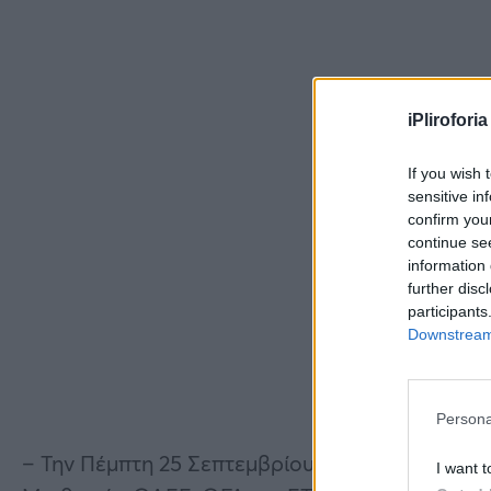
iPliroforia
If you wish 
sensitive in
confirm you
continue se
information 
further disc
participants
Downstream 
Persona
– Την Πέμπτη 25 Σεπτεμβρίου 2025 θα καταβληθ
I want t