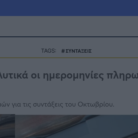
μία
Πολιτική
Τράπεζες
TAGS:
ΣΥΝΤΑΞΕΙΣ
Επιδοτήσεις
le
Αθλητικά
λυτικά οι ημερομηνίες πληρ
ΕΣΠΑ
α
Καιρός
ν για τις συντάξεις του Οκτωβρίου.