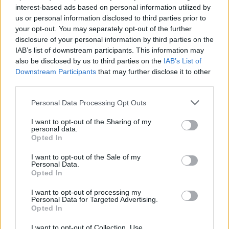
αλήθεια»
interest-based ads based on personal information utilized by
us or personal information disclosed to third parties prior to
your opt-out. You may separately opt-out of the further
disclosure of your personal information by third parties on the
Συνεντεύξεις 18/11/2025
IAB’s list of downstream participants. This information may
also be disclosed by us to third parties on the
IAB’s List of
Τζεφ Μοντάνα: «Κανένας δεν μπορεί
Downstream Participants
that may further disclose it to other
να σου πει ποιος είσαι»
third parties.
Personal Data Processing Opt Outs
I want to opt-out of the Sharing of my
personal data.
Opted In
I want to opt-out of the Sale of my
Personal Data.
Opted In
I want to opt-out of processing my
Personal Data for Targeted Advertising.
Opted In
I want to opt-out of Collection, Use,