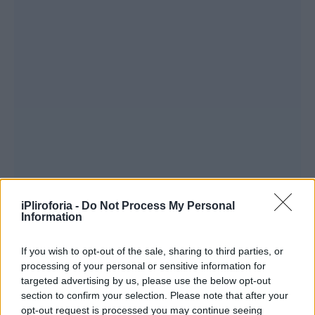
iPliroforia -
Do Not Process My Personal
Information
If you wish to opt-out of the sale, sharing to third parties, or
processing of your personal or sensitive information for
Συνεντεύξεις 18/11/2025
targeted advertising by us, please use the below opt-out
Δήμητρα Δερζέκου: «Λέω τη δική μου
section to confirm your selection. Please note that after your
opt-out request is processed you may continue seeing