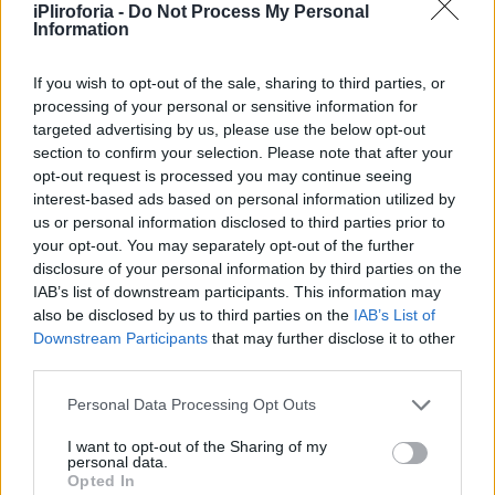
iPliroforia -
Do Not Process My Personal
Information
Συνεντεύξεις 18/11/2025
If you wish to opt-out of the sale, sharing to third parties, or
Δήμητρα Δερζέκου: «Λέω τη δική μου
processing of your personal or sensitive information for
targeted advertising by us, please use the below opt-out
αλήθεια»
section to confirm your selection. Please note that after your
opt-out request is processed you may continue seeing
interest-based ads based on personal information utilized by
us or personal information disclosed to third parties prior to
Συνεντεύξεις 18/11/2025
your opt-out. You may separately opt-out of the further
disclosure of your personal information by third parties on the
Τζεφ Μοντάνα: «Κανένας δεν μπορεί
IAB’s list of downstream participants. This information may
να σου πει ποιος είσαι»
also be disclosed by us to third parties on the
IAB’s List of
Downstream Participants
that may further disclose it to other
third parties.
Personal Data Processing Opt Outs
I want to opt-out of the Sharing of my
personal data.
Opted In