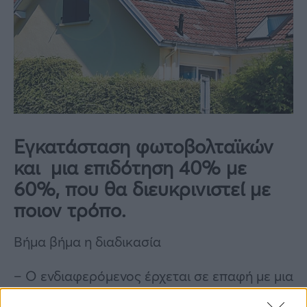
Εγκατάσταση φωτοβολταϊκών
και μια επιδότηση 40% με
60%, που θα διευκρινιστεί με
ποιον τρόπο.
Βήμα βήμα η διαδικασία
– Ο ενδιαφερόμενος έρχεται σε επαφή με μια
εταιρεία