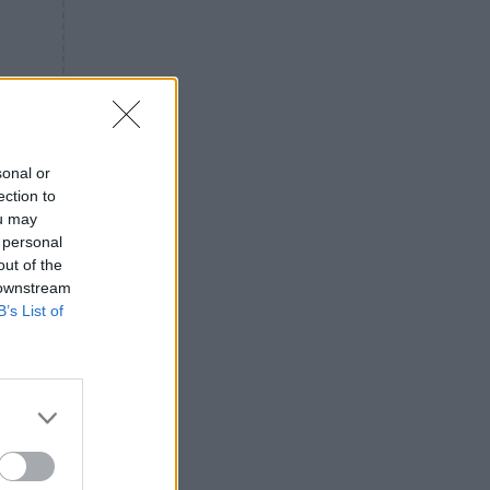
«ενόχληση» με τους πολίτες
για τα Τέμπη- «Αυτή η χώρα
είχε και άλλα δυστυχήματα»
ΠΙΣΤΗ
16:09
Μήτηρ του Ιησού: Προσευχή
στην Παναγία για τις δύσκολες
στιγμές
sonal or
ection to
ΥΓΕΙΑ
15:42
ou may
Συναγερμός στις ευρωπαϊκές
 personal
αγορές: Ανακαλούνται
out of the
πεπόνια και σταφύλια με
 downstream
φυτοφάρμακα
B’s List of
GOSSIP
15:12
Νεφέλη Μεγκ: Το βίντεο για τη
Σίσσυ Χρηστίδου έφερε
αντιδράσεις – «Είμαστε ok με
τα ενέσιμα;»
ΕΛΛΑΔΑ
14:46