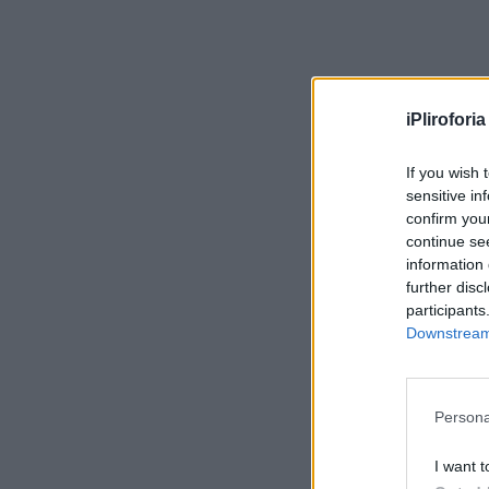
iPliroforia
If you wish 
sensitive in
confirm you
continue se
information 
further disc
participants
Downstream 
Persona
I want t