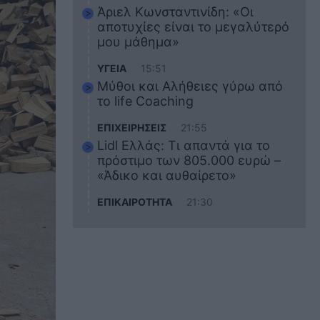
Άριελ Κωνσταντινίδη: «Οι
αποτυχίες είναι το μεγαλύτερό
μου μάθημα»
ΥΓΕΙΑ
15:51
Μύθοι και Αλήθειες γύρω από
το life Coaching
ΕΠΙΧΕΙΡΗΣΕΙΣ
21:55
Lidl Ελλάς: Τι απαντά για το
πρόστιμο των 805.000 ευρώ –
«Άδικο και αυθαίρετο»
ΕΠΙΚΑΙΡΟΤΗΤΑ
21:30
Στο εκπαιδευτικό του ταξίδι
σκοτώθηκε ο 20χρονος
ναυτικός του Blue Star Chios –
Πώς έγινε το τραγικό
δυστύχημα
ΖΩΔΙΑ
21:10
Αυτά τα 3 ζώδια θα πετύχουν