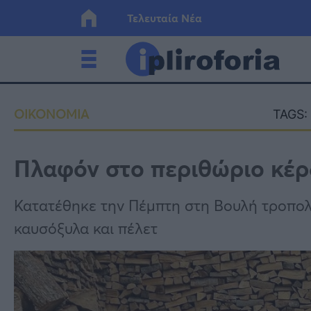
Τελευταία Νέα
Ελλάδα
Οικονο
ΟΙΚΟΝΟΜΙΑ
TAGS:
Κόσμος
Lifesty
Πλαφόν στο περιθώριο κέρ
Υγεία
Γυναίκ
Κατατέθηκε την Πέμπτη στη Βουλή τροπολ
καυσόξυλα και πέλετ