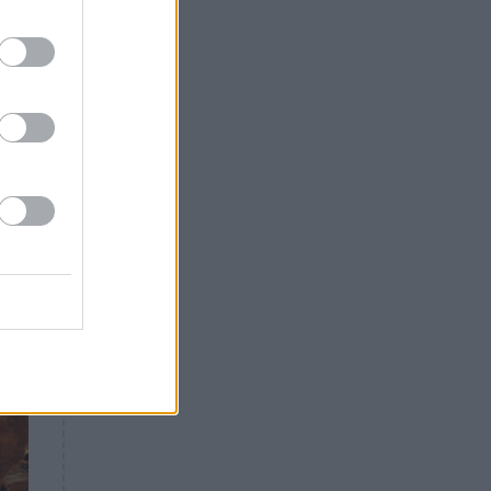
Θλίψη: Έφυγε από τη ζωή
γνωστός Έλληνας ηθοποιός