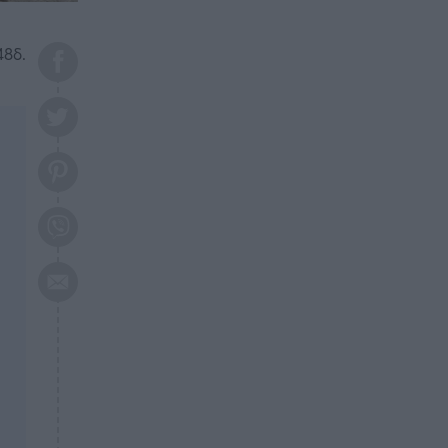
το 2026: Πότε θα έρθει η
μεγάλη αλλαγή
48δ.
ΕΠΙΚΑΙΡΟΤΗΤΑ
20:45
Τραγωδία στη Λάρισα: Νεκρός
50χρονος με αδιανόητο τρόπο
ΥΓΕΙΑ
20:20
Ελάχιστοι τη γνωρίζουν: Η
βιταμίνη που καταπολεμά
κατάθλιψη, κούραση, κόπωση
ΕΠΙΚΑΙΡΟΤΗΤΑ
19:50
ΕΚΤΑΚΤΟ: Σεισμός τώρα στην
Αττική
ΕΠΙΚΑΙΡΟΤΗΤΑ
19:20
«Συναγερμός» τώρα στη
Γλυφάδα
ΕΠΙΚΑΙΡΟΤΗΤΑ
18:45
Θλίψη: Πέθανε πολύτεκνη