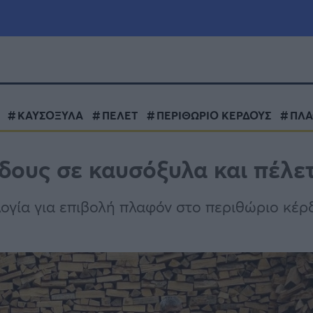
μία
Πολιτική
Τράπεζες
ΚΑΥΣΟΞΥΛΑ
ΠΕΛΕΤ
ΠΕΡΙΘΩΡΙΟ ΚΕΡΔΟΥΣ
ΠΛ
Επιδοτήσεις
le
Αθλητικά
δους σε καυσόξυλα και πέλε
ΕΣΠΑ
α
Καιρός
ογία για επιβολή πλαφόν στο περιθώριο κέρ