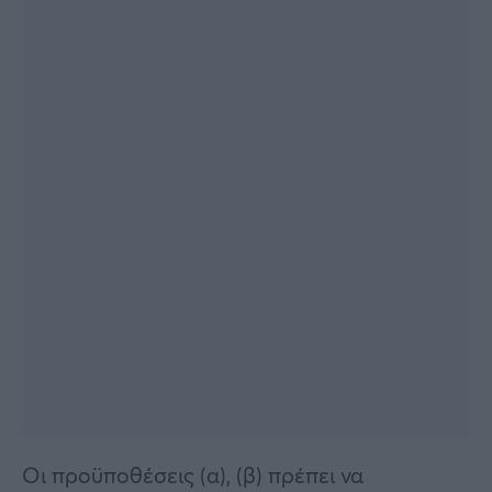
Οι προϋποθέσεις (α), (β) πρέπει να