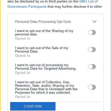
Για τον χαρακτηρισμό νοσήματος του
also be disclosed by us to third parties on the
IAB’s List of
ναυτικού ως χρόνιο, καθώς και η αδυναμία
Downstream Participants
that may further disclose it to other
third parties.
του να ναυτολογηθεί αρμόδιοι είναι:
Personal Data Processing Opt Outs
I want to opt-out of the Sharing of my
Συνεντεύξεις 18/11/2025
personal data.
Opted In
Δήμητρα Δερζέκου: «Λέω τη δική μου
I want to opt-out of the Sale of my
αλήθεια»
Personal Data.
Opted In
I want to opt-out of processing my
Personal Data for Targeted Advertising.
Opted In
Συνεντεύξεις 18/11/2025
Τζεφ Μοντάνα: «Κανένας δεν μπορεί
I want to opt-out of Collection, Use,
Retention, Sale, and/or Sharing of my
να σου πει ποιος είσαι»
Personal Data that Is Unrelated with the
Purposes for which it was collected.
Opted In
CONFIRM
i) Το Κέντρο Πιστοποίησης Αναπηρίας