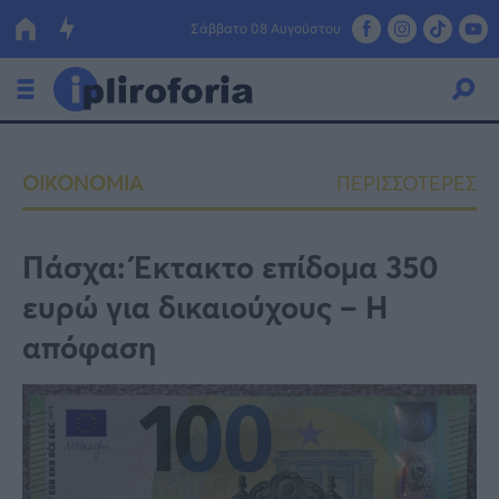
Σάββατο 08 Αυγούστου
Ελλάδα
ΟΙΚΟΝΟΜΙΑ
ΠΕΡΙΣΣΟΤΕΡΕΣ
Οικονομία
Πολιτική
Πάσχα: Έκτακτο επίδομα 350
ευρώ για δικαιούχους – Η
Τράπεζες
απόφαση
Επιδοτήσεις
Κόσμος
Lifestyle
ΕΣΠΑ
Αθλητικά