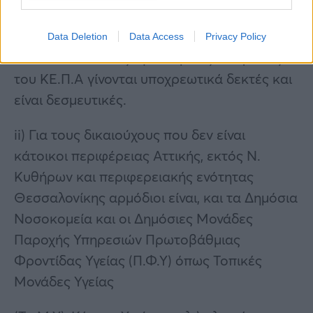
(ΚΕ.Π.Α). Οι Γνωστοποιήσεις Αποτελέσματος
Πιστοποίησης Ποσοστού Αναπηρίας που
Data Deletion
Data Access
Privacy Policy
εκδίδονται από τις Υγειονομικές Επιτροπές
του ΚΕ.Π.Α γίνονται υποχρεωτικά δεκτές και
είναι δεσμευτικές.
ii) Για τους δικαιούχους που δεν είναι
κάτοικοι περιφέρειας Αττικής, εκτός Ν.
Κυθήρων και περιφερειακής ενότητας
Θεσσαλονίκης αρμόδιοι είναι, και τα Δημόσια
Νοσοκομεία και οι Δημόσιες Μονάδες
Παροχής Υπηρεσιών Πρωτοβάθμιας
Φροντίδας Υγείας (Π.Φ.Υ) όπως Τοπικές
Μονάδες Υγείας