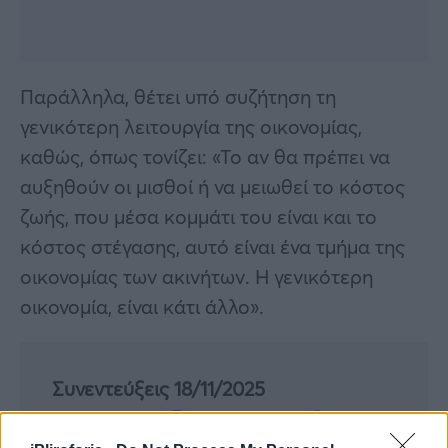
Παράλληλα, θέτει υπό συζήτηση τη
γενικότερη λειτουργία της οικονομίας,
καθώς, όπως τονίζει: «Το αν θα πρέπει να
αυξηθούν οι μισθοί ή να μειωθεί το κόστος
ζωής, που μέσα κομμάτι του είναι και το
κόστος στέγασης, αυτό είναι ένα τμήμα της
οικονομίας των ακινήτων. Η γενικότερη
οικονομία, είναι κάτι άλλο».
Συνεντεύξεις 18/11/2025
Δήμητρα Δερζέκου: «Λέω τη δική μου