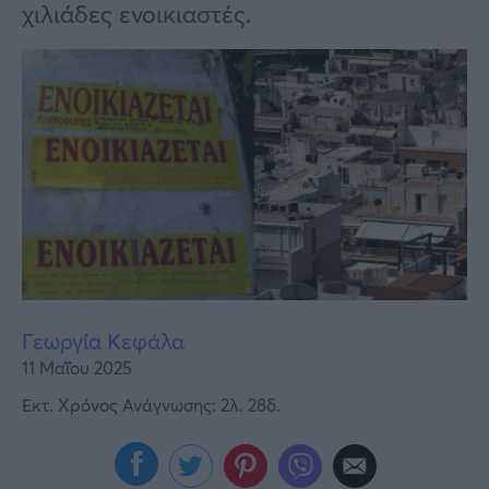
Υγεία
χιλιάδες ενοικιαστές.
Γυναίκα
Καιρός
Γεωργία Κεφάλα
11 Μαΐου 2025
Εκτ. Χρόνος Ανάγνωσης: 2λ. 28δ.