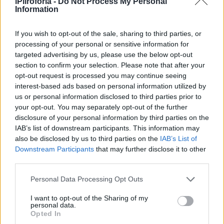
αλήθεια»
iPliroforia -
Do Not Process My Personal
Information
If you wish to opt-out of the sale, sharing to third parties, or
processing of your personal or sensitive information for
Συνεντεύξεις 18/11/2025
targeted advertising by us, please use the below opt-out
Τζεφ Μοντάνα: «Κανένας δεν μπορεί
section to confirm your selection. Please note that after your
opt-out request is processed you may continue seeing
να σου πει ποιος είσαι»
interest-based ads based on personal information utilized by
us or personal information disclosed to third parties prior to
your opt-out. You may separately opt-out of the further
disclosure of your personal information by third parties on the
IAB’s list of downstream participants. This information may
also be disclosed by us to third parties on the
IAB’s List of
Downstream Participants
that may further disclose it to other
third parties.
Personal Data Processing Opt Outs
I want to opt-out of the Sharing of my
personal data.
Opted In