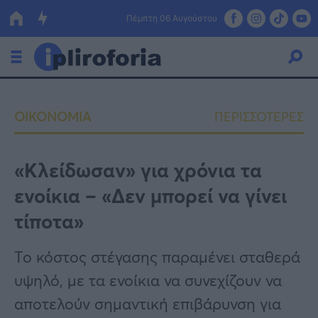
Πέμπτη 06 Αυγούστου
Ελλάδα
ΟΙΚΟΝΟΜΙΑ
ΠΕΡΙΣΣΟΤΕΡΕΣ
Οικονομία
Πολιτική
«Κλείδωσαν» για χρόνια τα
ενοίκια – «Δεν μπορεί να γίνει
Τράπεζες
τίποτα»
Επιδοτήσεις
Κόσμος
Το κόστος στέγασης παραμένει σταθερά
Lifestyle
ΕΣΠΑ
υψηλό, με τα ενοίκια να συνεχίζουν να
Αθλητικά
αποτελούν σημαντική επιβάρυνση για