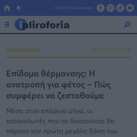
Πέμπτη 06 Αυγούστου
Ελλάδα
ΟΙΚΟΝΟΜΙΑ
ΠΕΡΙΣΣΟΤΕΡΕΣ
Οικονομία
Πολιτική
Επίδομα θέρμανσης: Η
ανατροπή για φέτος – Πώς
Τράπεζες
συμφέρει να ζεσταθούμε
Επιδοτήσεις
Κόσμος
Μέσα στον επόμενο μήνα, οι
Lifestyle
ΕΣΠΑ
καταναλωτές που το δικαιούνται θα
Αθλητικά
πάρουν την πρώτη μεγάλη δόση του