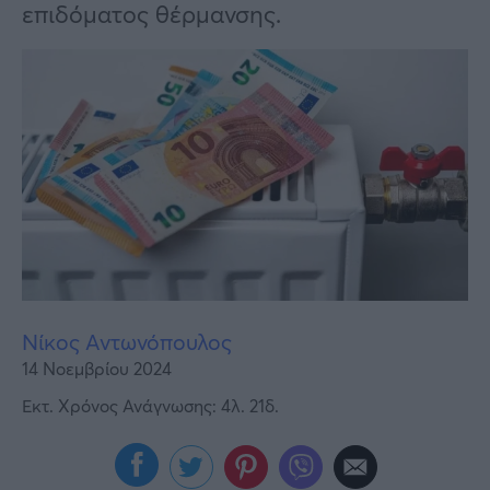
Υγεία
επιδόματος θέρμανσης.
Γυναίκα
Καιρός
Νίκος Αντωνόπουλος
14 Νοεμβρίου 2024
Εκτ. Χρόνος Ανάγνωσης: 4λ. 21δ.