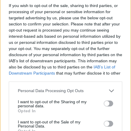
από 1.000 ευρώ, ανάλογα την περιοχή.
If you wish to opt-out of the sale, sharing to third parties, or
processing of your personal or sensitive information for
Τα κριτήρια
targeted advertising by us, please use the below opt-out
section to confirm your selection. Please note that after your
Αλλαγές στα εισοδηματικά κριτήρια δεν
opt-out request is processed you may continue seeing
interest-based ads based on personal information utilized by
υπάρχουν. Υπάρχει ωστόσο μια
us or personal information disclosed to third parties prior to
διαφοροποίηση στα περιουσιακά κριτήρια,
your opt-out. You may separately opt-out of the further
disclosure of your personal information by third parties on the
δηλαδή στη συνολική αξία των ακινήτων των
IAB’s list of downstream participants. This information may
δικαιούχων.
also be disclosed by us to third parties on the
IAB’s List of
Downstream Participants
that may further disclose it to other
third parties.
Personal Data Processing Opt Outs
I want to opt-out of the Sharing of my
personal data.
Opted In
I want to opt-out of the Sale of my
Personal Data.
Opted In