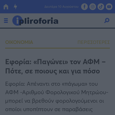
Δευτέρα 10 Αυγούστου
Ελλάδα
ΟΙΚΟΝΟΜΙΑ
ΠΕΡΙΣΣΟΤΕΡΕΣ
Οικονομία
Πολιτική
Εφορία: «Παγώνει» τον ΑΦΜ –
Πότε, σε ποιους και για πόσο
Τράπεζες
Επιδοτήσεις
Κόσμος
Εφορία: Απέναντι στο «πάγωμα» του
ΑΦΜ -Αριθμού Φορολογικού Μητρώου-
Lifestyle
ΕΣΠΑ
μπορεί να βρεθούν φορολογούμενοι οι
Αθλητικά
οποίοι υποπίπτουν σε παραβάσεις