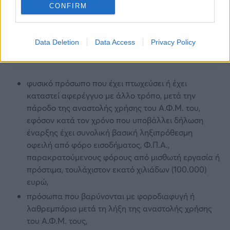
CONFIRM
Data Deletion
Data Access
Privacy Policy
φυσικό πρόσωπο που έχει πτωχεύσει ή έχει
καταστεί αφερέγγυο με άλλο τρόπο, μετά την
πάροδο της αναστολής χρήσης του Α.Φ.Μ. του,
εφόσον κατά τον χρόνο που υποβάλλει δήλωση
έναρξης έχει συνολική βασική ληξιπρόθεσμη
οφειλή από φόρο εισοδήματος, Φ.Π.Α.,
παρακρατούμενους φόρους από μισθωτή εργασία ή
πρόστιμα, τουλάχιστον εκατό χιλιάδων (100.000)
ευρώ,
πρόσωπα που βαρύνονται με φοροδιαφυγή ή
λαθρεμπόριο μετά τη λήξη της αναστολής χρήσης
του Α.Φ.Μ. τους,