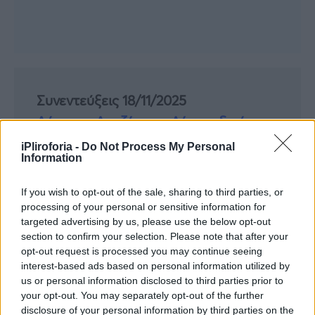
Συνεντεύξεις 18/11/2025
Δήμητρα Δερζέκου: «Λέω τη δική μου
αλήθεια»
iPliroforia -
Do Not Process My Personal
Information
If you wish to opt-out of the sale, sharing to third parties, or
Συνεντεύξεις 18/11/2025
processing of your personal or sensitive information for
targeted advertising by us, please use the below opt-out
Τζεφ Μοντάνα: «Κανένας δεν μπορεί
section to confirm your selection. Please note that after your
να σου πει ποιος είσαι»
opt-out request is processed you may continue seeing
interest-based ads based on personal information utilized by
us or personal information disclosed to third parties prior to
your opt-out. You may separately opt-out of the further
disclosure of your personal information by third parties on the