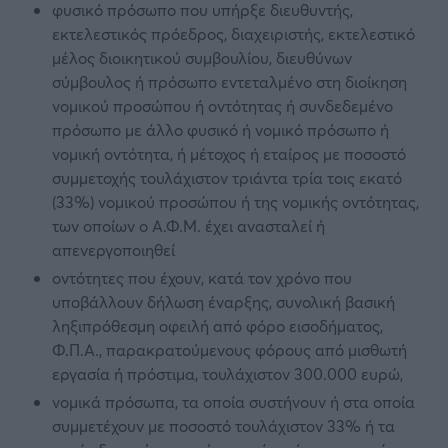
φυσικό πρόσωπο που υπήρξε διευθυντής,
εκτελεστικός πρόεδρος, διαχειριστής, εκτελεστικό
μέλος διοικητικού συμβουλίου, διευθύνων
σύμβουλος ή πρόσωπο εντεταλμένο στη διοίκηση
νομικού προσώπου ή οντότητας ή συνδεδεμένο
πρόσωπο με άλλο φυσικό ή νομικό πρόσωπο ή
νομική οντότητα, ή μέτοχος ή εταίρος με ποσοστό
συμμετοχής τουλάχιστον τριάντα τρία τοις εκατό
(33%) νομικού προσώπου ή της νομικής οντότητας,
των οποίων ο Α.Φ.Μ. έχει ανασταλεί ή
απενεργοποιηθεί
οντότητες που έχουν, κατά τον χρόνο που
υποβάλλουν δήλωση έναρξης, συνολική βασική
ληξιπρόθεσμη οφειλή από φόρο εισοδήματος,
Φ.Π.Α., παρακρατούμενους φόρους από μισθωτή
εργασία ή πρόστιμα, τουλάχιστον 300.000 ευρώ,
νομικά πρόσωπα, τα οποία συστήνουν ή στα οποία
συμμετέχουν με ποσοστό τουλάχιστον 33% ή τα