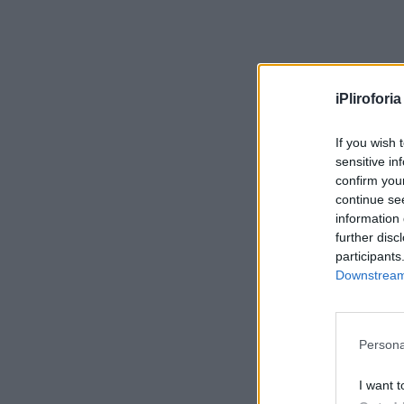
iPliroforia
If you wish 
sensitive in
confirm you
continue se
information 
further disc
participants
Downstream 
Persona
I want t