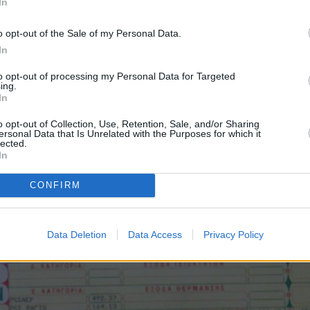
In
χρηστα
o opt-out of the Sale of my Personal Data.
In
υξης έδειξαν μέση τιμή 1,127 ευρώ ανά λίτρο σε
to opt-out of processing my Personal Data for Targeted
τιμές του πετρελαίου έχουν αυξηθεί σημαντικά
ing.
In
 αρχές Δεκεμβρίου είχαν υποχωρήσει ακόμα και κά
o opt-out of Collection, Use, Retention, Sale, and/or Sharing
ersonal Data that Is Unrelated with the Purposes for which it
lected.
In
CONFIRM
Data Deletion
Data Access
Privacy Policy