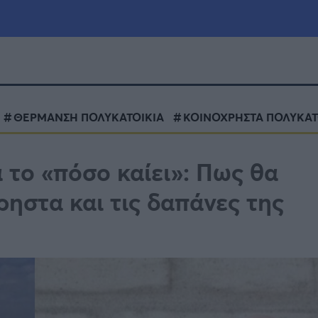
μία
Πολιτική
Τράπεζες
ΘΕΡΜΑΝΣΗ ΠΟΛΥΚΑΤΟΙΚΙΑ
ΚΟΙΝΟΧΡΗΣΤΑ ΠΟΛΥΚΑΤ
Επιδοτήσεις
le
Αθλητικά
 το «πόσο καίει»: Πως θα
ΕΣΠΑ
ρηστα και τις δαπάνες της
α
Καιρός