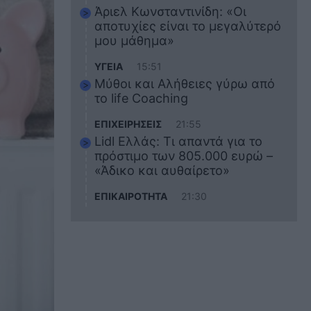
Άριελ Κωνσταντινίδη: «Οι
αποτυχίες είναι το μεγαλύτερό
μου μάθημα»
ΥΓΕΙΑ
15:51
Μύθοι και Αλήθειες γύρω από
το life Coaching
ΕΠΙΧΕΙΡΗΣΕΙΣ
21:55
Lidl Ελλάς: Τι απαντά για το
πρόστιμο των 805.000 ευρώ –
«Άδικο και αυθαίρετο»
ΕΠΙΚΑΙΡΟΤΗΤΑ
21:30
Στο εκπαιδευτικό του ταξίδι
σκοτώθηκε ο 20χρονος
ναυτικός του Blue Star Chios –
Πώς έγινε το τραγικό
δυστύχημα
ΖΩΔΙΑ
21:10
Αυτά τα 3 ζώδια θα πετύχουν