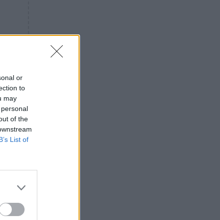
«ενόχληση» με τους πολίτες
για τα Τέμπη- «Αυτή η χώρα
είχε και άλλα δυστυχήματα»
ΠΙΣΤΗ
16:09
Μήτηρ του Ιησού: Προσευχή
στην Παναγία για τις δύσκολες
στιγμές
sonal or
ection to
ΥΓΕΙΑ
15:42
ou may
Συναγερμός στις ευρωπαϊκές
 personal
αγορές: Ανακαλούνται
out of the
πεπόνια και σταφύλια με
 downstream
φυτοφάρμακα
B’s List of
GOSSIP
15:12
Νεφέλη Μεγκ: Το βίντεο για τη
Σίσσυ Χρηστίδου έφερε
αντιδράσεις – «Είμαστε ok με
τα ενέσιμα;»
ΕΛΛΑΔΑ
14:46