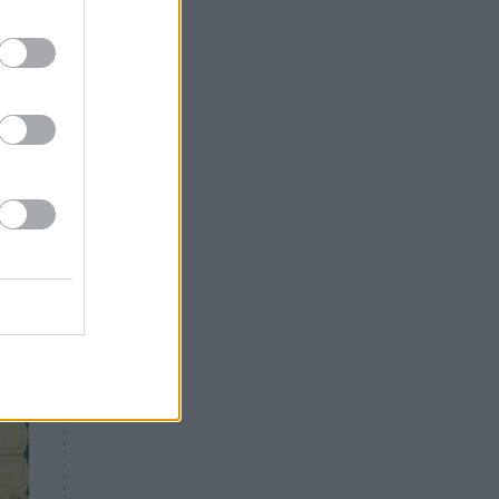
Θλίψη: Έφυγε από τη ζωή
γνωστός Έλληνας ηθοποιός
τω