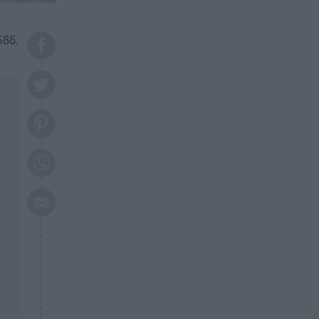
το 2026: Πότε θα έρθει η
μεγάλη αλλαγή
58δ.
ΕΠΙΚΑΙΡΟΤΗΤΑ
20:45
Τραγωδία στη Λάρισα: Νεκρός
50χρονος με αδιανόητο τρόπο
ΥΓΕΙΑ
20:20
Ελάχιστοι τη γνωρίζουν: Η
βιταμίνη που καταπολεμά
κατάθλιψη, κούραση, κόπωση
ΕΠΙΚΑΙΡΟΤΗΤΑ
19:50
ΕΚΤΑΚΤΟ: Σεισμός τώρα στην
Αττική
ΕΠΙΚΑΙΡΟΤΗΤΑ
19:20
«Συναγερμός» τώρα στη
Γλυφάδα
ΕΠΙΚΑΙΡΟΤΗΤΑ
18:45
Θλίψη: Πέθανε πολύτεκνη