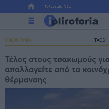
Τελευταία Νέα
Ελλάδα
Οικονο
ΟΙΚΟΝΟΜΙΑ
TAGS:
Κόσμος
Lifesty
Τέλος στους τσακωμούς για
απαλλαγείτε από τα κοινόχ
Υγεία
Γυναίκ
θέρμανσης