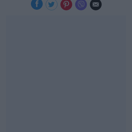
Viral
Κουζίνα
Ζώδια
Pet
Πίστη