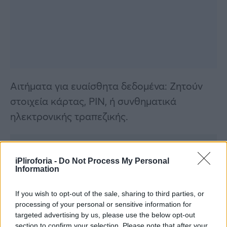
Αιτήματα για ευαίσθητα δεδομένα: Ζητούν
στοιχεία κάρτας, PIN, ή συνθηματικά
ηλεκτρονικής τραπεζικής.
Συνεντεύξεις 18/11/2025
iPliroforia -
Do Not Process My Personal
Information
Δήμητρα Δερζέκου: «Λέω τη δική μου
αλήθεια»
If you wish to opt-out of the sale, sharing to third parties, or
processing of your personal or sensitive information for
targeted advertising by us, please use the below opt-out
section to confirm your selection. Please note that after your