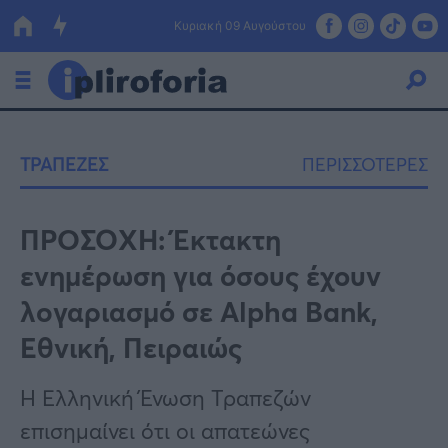
Κυριακή 09 Αυγούστου
Ελλάδα
ΤΡΑΠΕΖΕΣ
ΠΕΡΙΣΣΟΤΕΡΕΣ
Οικονομία
Πολιτική
ΠPOΣΟXH: Έκτακτη
ενημέρωση για όσους έχουν
Τράπεζες
λoγαριασμό σε Alpha Bank,
Επιδοτήσεις
Κόσμος
Εθνική, Πειραιώς
Lifestyle
ΕΣΠΑ
Η Ελληνική Ένωση Τραπεζών
Αθλητικά
επισημαίνει ότι οι απατεώνες